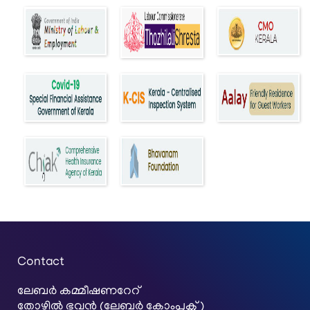
Contact
ലേബര്‍ കമ്മീഷണറേറ്
തോഴിൽ ഭവൻ (ലേബർ കോംപ്ലക്സ്)