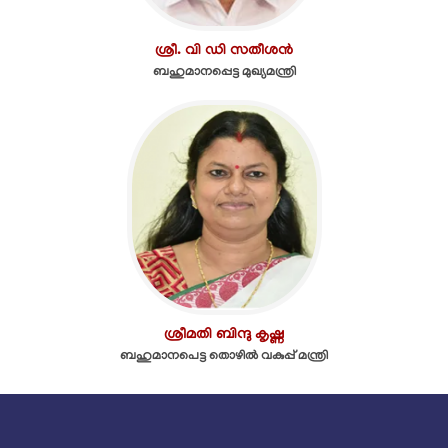
ശ്രീ. വി ഡി സതീശൻ
ബഹുമാനപ്പെട്ട മുഖ്യമന്ത്രി
ശ്രീമതി ബിന്ദു കൃഷ്ണ
ബഹുമാനപെട്ട തൊഴിൽ വകുപ്പ് മന്ത്രി