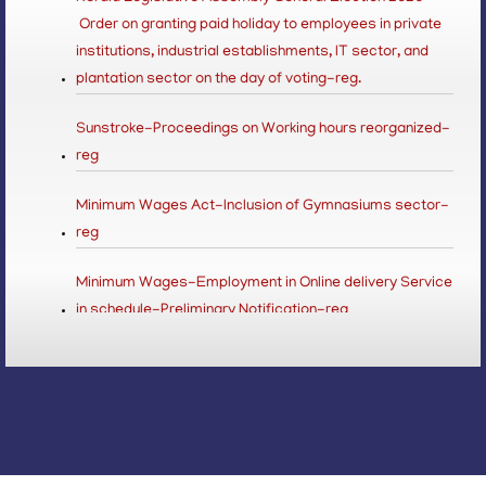
Order on granting paid holiday to employees in private
institutions, industrial establishments, IT sector, and
plantation sector on the day of voting-reg.
Sunstroke-Proceedings on Working hours reorganized-
reg
Minimum Wages Act-Inclusion of Gymnasiums sector-
reg
Minimum Wages-Employment in Online delivery Service
in schedule-Preliminary Notification-reg
LSGD Elections 2025-paid leave to employees of
private institutions, IT sector and plantation sector
3 Shift System in Private Hospital-Reg
Beedi & Cigar Workers Act-Fee Amendment-