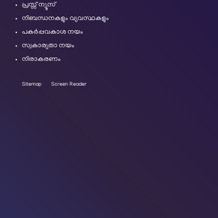
പ്രസ്സ് ന്യൂസ്
നിബന്ധനകളും വ്യവസ്ഥകളും
പകർപ്പവകാശ നയം
സ്വകാര്യതാ നയം
നിരാകരണം
Sitemap
Screen Reader