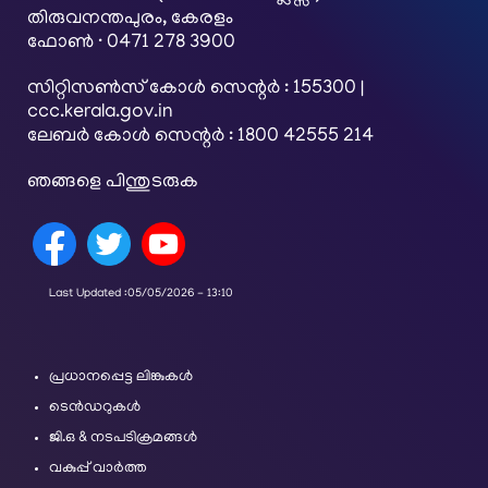
തിരുവനന്തപുരം, കേരളം
ഫോൺ · 0471 278 3900
സിറ്റിസൺസ് കോൾ സെന്റർ : 155300 |
ccc.kerala.gov.in
ലേബർ കോൾ സെന്റർ : 1800 42555 214
ഞങ്ങളെ പിന്തുടരുക
Last Updated :
05/05/2026 - 13:10
പ്രധാനപ്പെട്ട ലിങ്കുകൾ
ടെൻഡറുകൾ
ജി.ഒ & നടപടിക്രമങ്ങൾ
വകുപ്പ് വാർത്ത