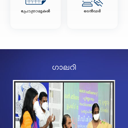
ഗാലറി