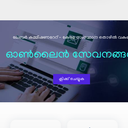
ലേബര്‍ കമ്മീഷണറേറ് - കേരള സംസ്ഥാന തൊഴിൽ വകുപ്പ
ഓൺലൈൻ സേവനങ്ങ
ക്ലിക്ക് ചെയ്യുക