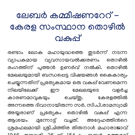
Final Notification-reg
ലേബര്‍ കമ്മീഷണറേറ് -
Minimum Wages-Employment in '
Warehouses,
in
Godowns and Container Freight Stations'
കേരള സംസ്ഥാന തൊഴിൽ
schedule-Preliminary Notification-reg
വകുപ്പ്
Minimum Wages-Employment in
രണ്ടാം ലോക മഹായുദ്ധത്തെ തുടര്‍ന്ന് നടന്ന
Gymnasiums in schedule-Preliminary
വ്യാപകമായ വ്യവസായവല്‍ക്കരണം തൊഴില്‍
Notification-reg
രംഗത്തിന് പുത്തന്‍ ഉണര്‍വ് നല്‍കി. തൊഴില്‍
മേഖലയുമായി ബന്ധപ്പെട്ട വിഷയങ്ങള്‍ കൈകാര്യം
ചെയ്യുന്നതിന് പ്രത്യേകമായ ഒരു വകുപ്പ് വേണമെന്ന
Minimum Wages-Employment in Paint
നിലയിലേക്ക് ഈ മേഖലയുടെ വളര്‍ച്ച
Manufacturing Industries in schedule-
കാരണമാവുകയും ചെയ്തു. കേരളത്തില്‍
Preliminary Notification-reg
അന്നത്തെ ദിവാനായിരുന്ന സര്‍. സി.പി.രാമസ്വാമി
അയ്യരാണ് പ്രത്യേകം തൊഴില്‍ വകുപ്പ് എന്ന
ആശയം മുന്നോട്ട് വച്ചത്. അദ്ദേഹത്തിന്‍റെ
To provide seating, safety equipment, and
ശ്രമഫലമായി ശ്രീ.ചിത്തിര തിരുനാള്‍ മഹാരാജാവ്
other basic facilities to security personnel