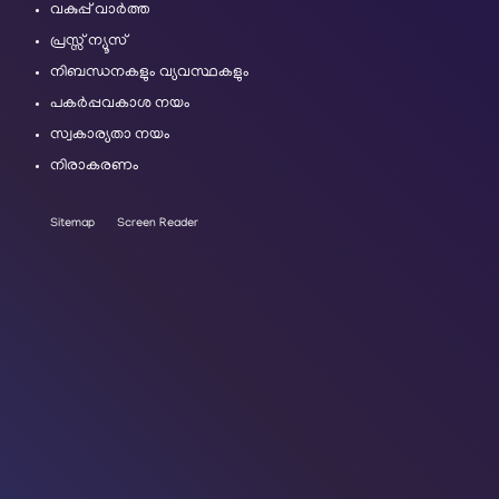
വകുപ്പ് വാർത്ത
പ്രസ്സ് ന്യൂസ്
നിബന്ധനകളും വ്യവസ്ഥകളും
പകർപ്പവകാശ നയം
സ്വകാര്യതാ നയം
നിരാകരണം
Sitemap
Screen Reader