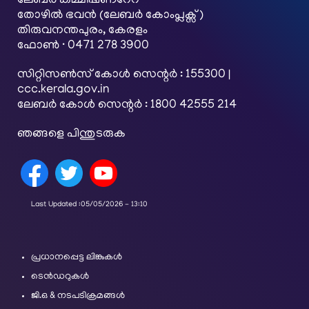
ലേബര്‍ കമ്മീഷണറേറ്
തോഴിൽ ഭവൻ (ലേബർ കോംപ്ലക്സ്)
തിരുവനന്തപുരം, കേരളം
ഫോൺ · 0471 278 3900
സിറ്റിസൺസ് കോൾ സെന്റർ : 155300 |
ccc.kerala.gov.in
ലേബർ കോൾ സെന്റർ : 1800 42555 214
ഞങ്ങളെ പിന്തുടരുക
Last Updated :
05/05/2026 - 13:10
പ്രധാനപ്പെട്ട ലിങ്കുകൾ
ടെൻഡറുകൾ
ജി.ഒ & നടപടിക്രമങ്ങൾ