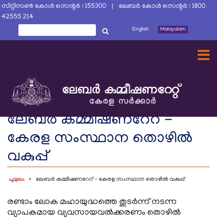
Skip
സിറ്റിസൺ കോൾ സെന്റർ : 155300 | ലേബർ കോൾ സെന്റർ : 1800
to
42555 214
main
തിരയൂ
English
Malayalam
തിരയൂ
content
ലേബര്‍ കമ്മീഷണറേറ് -
കേരള സംസ്ഥാന തൊഴിൽ
വകുപ്പ്
പൂമുഖം
ലേബര്‍ കമ്മീഷണറേറ് - കേരള സംസ്ഥാന തൊഴിൽ വകുപ്പ്
രണ്ടാം ലോക മഹായുദ്ധത്തെ തുടര്‍ന്ന് നടന്ന
വ്യാപകമായ വ്യവസായവല്‍ക്കരണം തൊഴില്‍