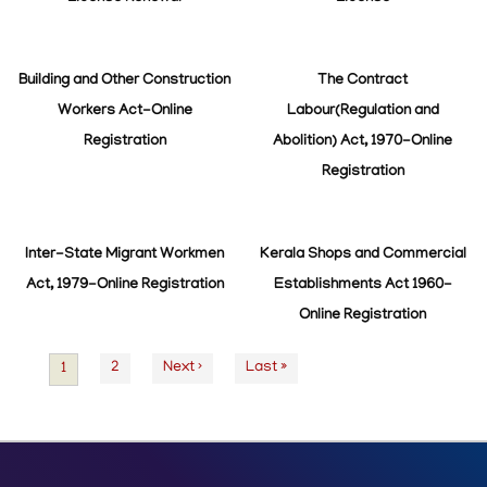
Building and Other Construction
The Contract
Workers Act-Online
Labour(Regulation and
Registration
Abolition) Act, 1970-Online
Registration
Inter-State Migrant Workmen
Kerala Shops and Commercial
Act, 1979-Online Registration
Establishments Act 1960-
Online Registration
Page
2
Next
Next ›
Last
Last »
Current
1
Pagination
page
page
page