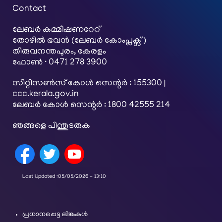
Contact
ലേബര്‍ കമ്മീഷണറേറ്
തോഴിൽ ഭവൻ (ലേബർ കോംപ്ലക്സ്)
തിരുവനന്തപുരം, കേരളം
ഫോൺ · 0471 278 3900
സിറ്റിസൺസ് കോൾ സെന്റർ : 155300 |
ccc.kerala.gov.in
ലേബർ കോൾ സെന്റർ : 1800 42555 214
ഞങ്ങളെ പിന്തുടരുക
Last Updated :
05/05/2026 - 13:10
പ്രധാനപ്പെട്ട ലിങ്കുകൾ