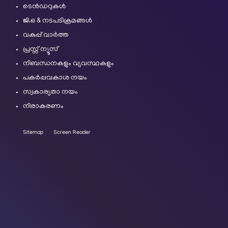
ടെൻഡറുകൾ
ജി.ഒ & നടപടിക്രമങ്ങൾ
വകുപ്പ് വാർത്ത
പ്രസ്സ് ന്യൂസ്
നിബന്ധനകളും വ്യവസ്ഥകളും
പകർപ്പവകാശ നയം
സ്വകാര്യതാ നയം
നിരാകരണം
Sitemap
Screen Reader