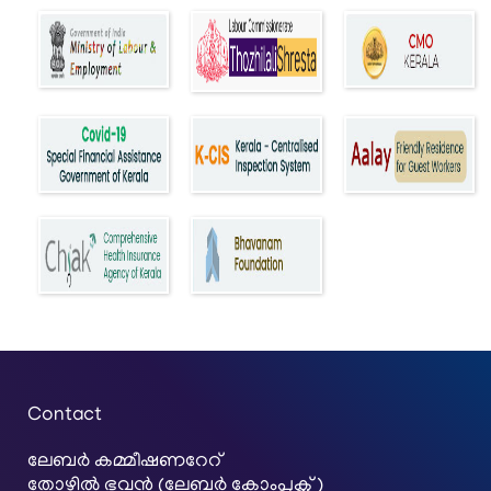
Contact
ലേബര്‍ കമ്മീഷണറേറ്
തോഴിൽ ഭവൻ (ലേബർ കോംപ്ലക്സ്)