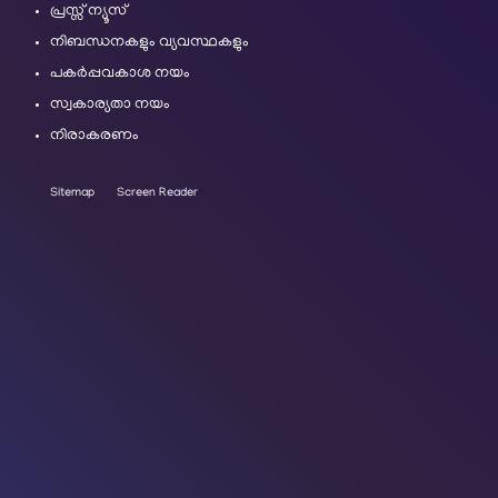
പ്രസ്സ് ന്യൂസ്
നിബന്ധനകളും വ്യവസ്ഥകളും
പകർപ്പവകാശ നയം
സ്വകാര്യതാ നയം
നിരാകരണം
Sitemap
Screen Reader