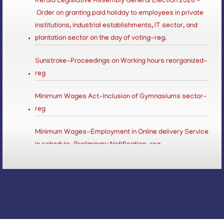
Order on granting paid holiday to employees in private
institutions, industrial establishments, IT sector, and
plantation sector on the day of voting-reg.
Sunstroke-Proceedings on Working hours reorganized-
reg
Minimum Wages Act-Inclusion of Gymnasiums sector-
reg
Minimum Wages-Employment in Online delivery Service
in schedule-Preliminary Notification-reg
LSGD Elections 2025-paid leave to employees of
private institutions, IT sector and plantation sector
3 Shift System in Private Hospital-Reg
Beedi & Cigar Workers Act-Fee Amendment-