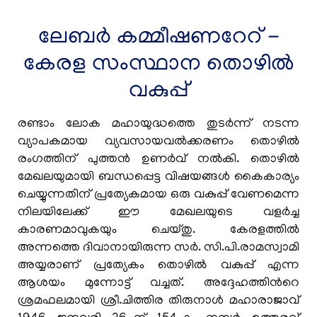
Final Notification-reg
ലേബര്‍ കമ്മീഷണറേറ് -
Minimum Wages-Employment in '
Warehouses,
in
Godowns and Container Freight Stations'
കേരള സംസ്ഥാന തൊഴിൽ
schedule-Preliminary Notification-reg
വകുപ്പ്
Minimum Wages-Employment in
രണ്ടാം ലോക മഹായുദ്ധത്തെ തുടര്‍ന്ന് നടന്ന
Gymnasiums in schedule-Preliminary
വ്യാപകമായ വ്യവസായവല്‍ക്കരണം തൊഴില്‍
Notification-reg
രംഗത്തിന് പുത്തന്‍ ഉണര്‍വ് നല്‍കി. തൊഴില്‍
മേഖലയുമായി ബന്ധപ്പെട്ട വിഷയങ്ങള്‍ കൈകാര്യം
ചെയ്യുന്നതിന് പ്രത്യേകമായ ഒരു വകുപ്പ് വേണമെന്ന
Minimum Wages-Employment in Paint
നിലയിലേക്ക് ഈ മേഖലയുടെ വളര്‍ച്ച
Manufacturing Industries in schedule-
കാരണമാവുകയും ചെയ്തു. കേരളത്തില്‍
Preliminary Notification-reg
അന്നത്തെ ദിവാനായിരുന്ന സര്‍. സി.പി.രാമസ്വാമി
അയ്യരാണ് പ്രത്യേകം തൊഴില്‍ വകുപ്പ് എന്ന
ആശയം മുന്നോട്ട് വച്ചത്. അദ്ദേഹത്തിന്‍റെ
To provide seating, safety equipment, and
ശ്രമഫലമായി ശ്രീ.ചിത്തിര തിരുനാള്‍ മഹാരാജാവ്
other basic facilities to security personnel