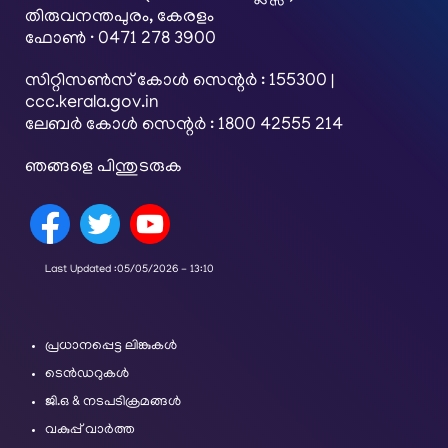
തിരുവനന്തപുരം, കേരളം
ഫോൺ · 0471 278 3900
സിറ്റിസൺസ് കോൾ സെന്റർ : 155300 |
ccc.kerala.gov.in
ലേബർ കോൾ സെന്റർ : 1800 42555 214
ഞങ്ങളെ പിന്തുടരുക
Last Updated :
05/05/2026 - 13:10
പ്രധാനപ്പെട്ട ലിങ്കുകൾ
ടെൻഡറുകൾ
ജി.ഒ & നടപടിക്രമങ്ങൾ
വകുപ്പ് വാർത്ത