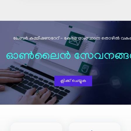
ലേബര്‍ കമ്മീഷണറേറ് - കേരള സംസ്ഥാന തൊഴിൽ വകുപ്പ
ഓൺലൈൻ സേവനങ്ങ
ക്ലിക്ക് ചെയ്യുക