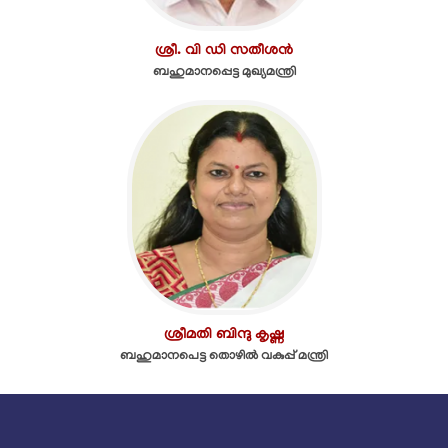
ശ്രീ. വി ഡി സതീശൻ
ബഹുമാനപ്പെട്ട മുഖ്യമന്ത്രി
ശ്രീമതി ബിന്ദു കൃഷ്ണ
ബഹുമാനപെട്ട തൊഴിൽ വകുപ്പ് മന്ത്രി