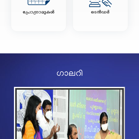
ഗാലറി