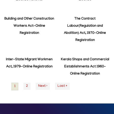
Building and Other Construction
The Contract
Workers Act-Online
Labour(Regulation and
Registration
Abolition) Act, 1970-Online
Registration
Inter-State Migrant Workmen
Kerala Shops and Commercial
Act, 1979-Online Registration
Establishments Act 1960-
Online Registration
Page
2
Next
Next ›
Last
Last »
Current
1
Pagination
page
page
page