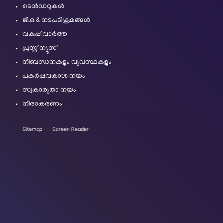
ടെൻഡറുകൾ
ജി.ഒ & നടപടിക്രമങ്ങൾ
വകുപ്പ് വാർത്ത
പ്രസ്സ് ന്യൂസ്
നിബന്ധനകളും വ്യവസ്ഥകളും
പകർപ്പവകാശ നയം
സ്വകാര്യതാ നയം
നിരാകരണം
Sitemap
Screen Reader