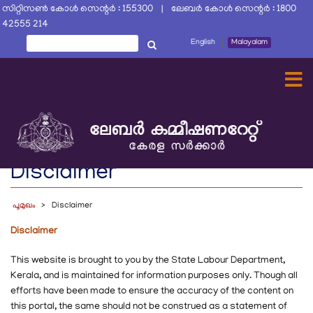
Skip
സിറ്റിസൺ കോൾ സെന്റർ : 155300 | ലേബർ കോൾ സെന്റർ : 1800
to
42555 214
main
തിരയൂ
English
Malayalam
തിരയൂ
content
Disclaimer
പൂമുഖം
Disclaimer
Disclaimer
This website is brought to you by the State Labour Department,
Kerala, and is maintained for information purposes only. Though all
efforts have been made to ensure the accuracy of the content on
this portal, the same should not be construed as a statement of