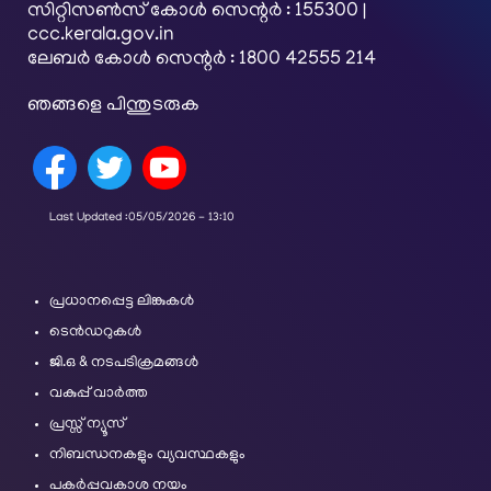
സിറ്റിസൺസ് കോൾ സെന്റർ : 155300 |
ccc.kerala.gov.in
ലേബർ കോൾ സെന്റർ : 1800 42555 214
ഞങ്ങളെ പിന്തുടരുക
Last Updated :
05/05/2026 - 13:10
പ്രധാനപ്പെട്ട ലിങ്കുകൾ
ടെൻഡറുകൾ
ജി.ഒ & നടപടിക്രമങ്ങൾ
വകുപ്പ് വാർത്ത
പ്രസ്സ് ന്യൂസ്
നിബന്ധനകളും വ്യവസ്ഥകളും
പകർപ്പവകാശ നയം