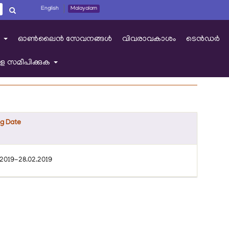
English
Malayalam
ഓൺലൈൻ സേവനങ്ങൾ
വിവരാവകാശം
ടെൻഡർ
+
െ സമീപിക്കുക
+
ng Date
2019-28.02.2019