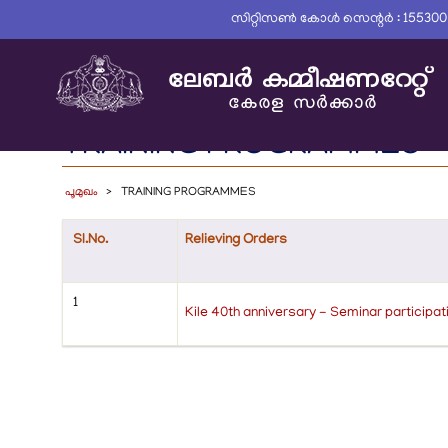
Skip
സിറ്റിസൺ കോൾ സെന്റർ : 15530
to
main
content
TRAINING PROGRAMMES
പൂമുഖം
TRAINING PROGRAMMES
Sl.No.
Relieving Orders
1
Kile 40th anniversary - Seminar participat