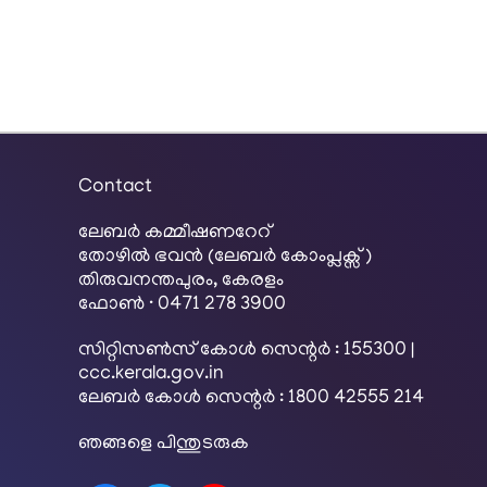
Contact
ലേബര്‍ കമ്മീഷണറേറ്
തോഴിൽ ഭവൻ (ലേബർ കോംപ്ലക്സ്)
തിരുവനന്തപുരം, കേരളം
ഫോൺ · 0471 278 3900
സിറ്റിസൺസ് കോൾ സെന്റർ : 155300 |
ccc.kerala.gov.in
ലേബർ കോൾ സെന്റർ : 1800 42555 214
ഞങ്ങളെ പിന്തുടരുക