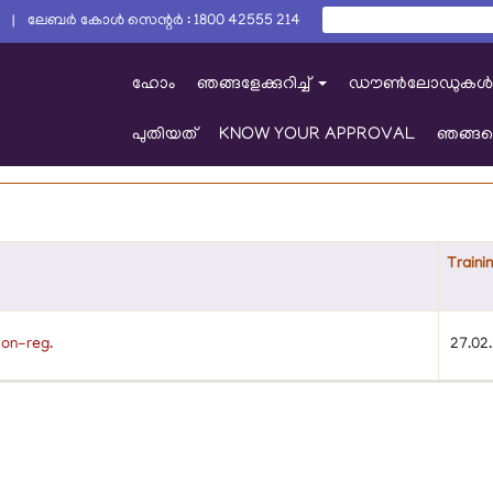
തിരയൂ
0 | ലേബർ കോൾ സെന്റർ : 1800 42555 214
തിരയൂ
ഹോം
ഞങ്ങളേക്കുറിച്ച്
ഡൗൺലോഡുകൾ
+
പുതിയത്
KNOW YOUR APPROVAL
ഞങ്ങള
Traini
ion-reg.
27.02.