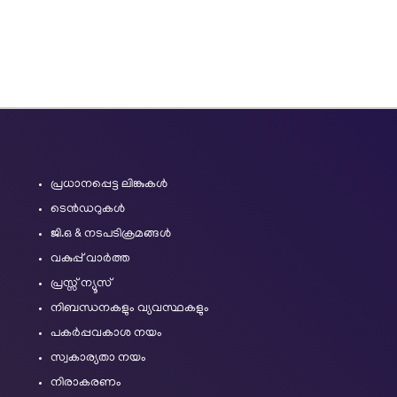
പ്രധാനപ്പെട്ട ലിങ്കുകൾ
ടെൻഡറുകൾ
ജി.ഒ & നടപടിക്രമങ്ങൾ
വകുപ്പ് വാർത്ത
പ്രസ്സ് ന്യൂസ്
നിബന്ധനകളും വ്യവസ്ഥകളും
പകർപ്പവകാശ നയം
സ്വകാര്യതാ നയം
നിരാകരണം