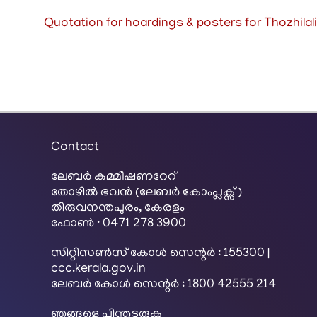
Quotation for hoardings & posters for Thozhila
Contact
ലേബര്‍ കമ്മീഷണറേറ്
തോഴിൽ ഭവൻ (ലേബർ കോംപ്ലക്സ്)
തിരുവനന്തപുരം, കേരളം
ഫോൺ · 0471 278 3900
സിറ്റിസൺസ് കോൾ സെന്റർ : 155300 |
ccc.kerala.gov.in
ലേബർ കോൾ സെന്റർ : 1800 42555 214
ഞങ്ങളെ പിന്തുടരുക