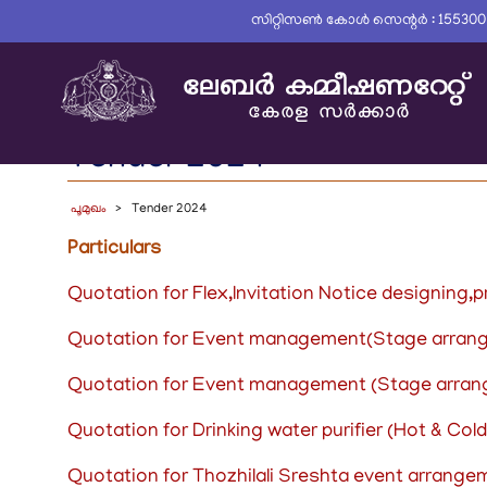
Skip
സിറ്റിസൺ കോൾ സെന്റർ : 15530
to
main
content
Tender 2024
പൂമുഖം
Tender 2024
Particulars
Quotation for Flex,Invitation Notice designing,p
Quotation for Event management(Stage arra
Quotation for Event management (Stage arra
Quotation for Drinking water purifier (Hot & Col
Quotation for Thozhilali Sreshta event arran