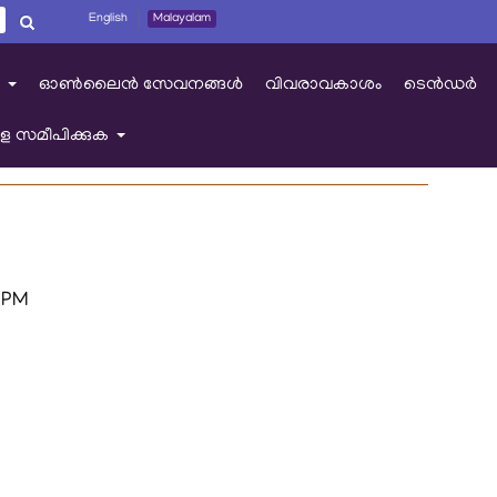
English
Malayalam
ഓൺലൈൻ സേവനങ്ങൾ
വിവരാവകാശം
ടെൻഡർ
+
െ സമീപിക്കുക
+
 PM