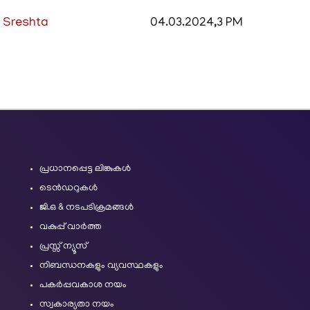
li Sreshta
04.03.2024,3 PM
പ്രധാനപ്പെട്ട ലിങ്കുകൾ
ടെൻഡറുകൾ
ജി.ഒ & നടപടിക്രമങ്ങൾ
വകുപ്പ് വാർത്ത
പ്രസ്സ് ന്യൂസ്
നിബന്ധനകളും വ്യവസ്ഥകളും
പകർപ്പവകാശ നയം
സ്വകാര്യതാ നയം