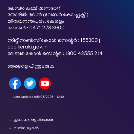
ലേബര്‍ കമ്മീഷണറേറ്
തോഴിൽ ഭവൻ (ലേബർ കോംപ്ലക്സ്)
തിരുവനന്തപുരം, കേരളം
ഫോൺ · 0471 278 3900
സിറ്റിസൺസ് കോൾ സെന്റർ : 155300 |
ccc.kerala.gov.in
ലേബർ കോൾ സെന്റർ : 1800 42555 214
ഞങ്ങളെ പിന്തുടരുക
Last Updated :
05/05/2026 - 13:10
പ്രധാനപ്പെട്ട ലിങ്കുകൾ
ടെൻഡറുകൾ