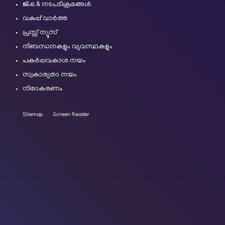
ജി.ഒ & നടപടിക്രമങ്ങൾ
വകുപ്പ് വാർത്ത
പ്രസ്സ് ന്യൂസ്
നിബന്ധനകളും വ്യവസ്ഥകളും
പകർപ്പവകാശ നയം
സ്വകാര്യതാ നയം
നിരാകരണം
Sitemap
Screen Reader